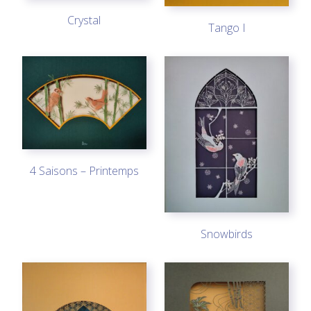
Crystal
Tango I
4 Saisons – Printemps
Snowbirds