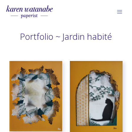
Skip
Mai
to
Men
content
Portfolio ~ Jardin habité