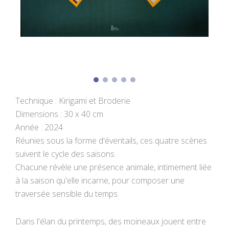
Technique : Kirigami et Broderie
Dimensions : 30 x 40 cm
Année : 2024
Réunies sous la forme d'éventails, ces quatre scènes
suivent le cycle des saisons.
Chacune révèle une présence animale, intimement liée
à la saison qu'elle incarne, pour composer une
traversée sensible du temps.
Dans l'élan du printemps, des moineaux jouent entre