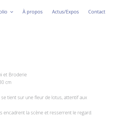
olio
À propos
Actus/Expos
Contact
mi et Broderie
 30 cm
e tient sur une fleur de lotus, attentif aux
s encadrent la scène et resserrent le regard.