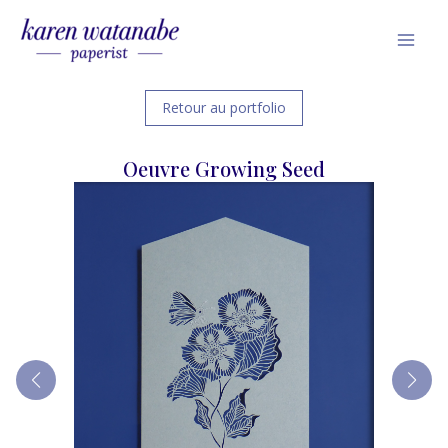
Skip
Mai
to
Men
content
Retour au portfolio
Oeuvre Growing Seed