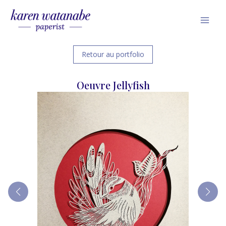
Skip
Mai
to
Men
content
Retour au portfolio
Oeuvre Jellyfish